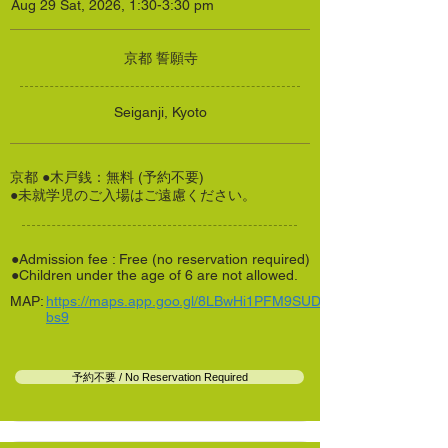
Aug 29 Sat, 2026, 1:30-3:30 pm
京都 誓願寺
Seiganji, Kyoto
京都 ●木戸銭：無料 (予約不要)
●未就学児のご入場はご遠慮ください。
●Admission fee : Free (no reservation required)
●Children under the age of 6 are not allowed.
MAP:
https://maps.app.goo.gl/8LBwHi1PFM9SUD
bs9
予約不要 / No Reservation Required