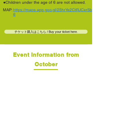
●Children under the age of 6 are not allowed.
MAP:
https://maps.app.goo.gl/25hrYe2CtRJCxrSb
6
チケット購入はこちら / Buy your ticket here.
Event Information from
October