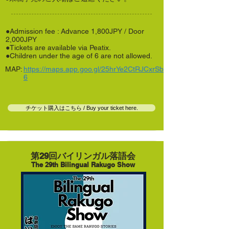
●Admission fee : Advance 1,800JPY / Door
2,000JPY
●Tickets are available via Peatix.
●Children under the age of 6 are not allowed.
MAP:
https://maps.app.goo.gl/25hrYe2CtRJCxrSb
6
チケット購入はこちら / Buy your ticket here.
第29回バイリンガル落語会
The 29th Bilingual Rakugo Show