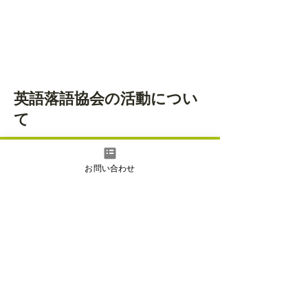
​英語落語協会の活動につい
て
English Rakugo
お問い合わせ
Seminars
We provide English rakugo
workshops and seminars as a tool to
improve communications skills and
teambuilding in schools and
workplaces.
Our seminars and workshops have