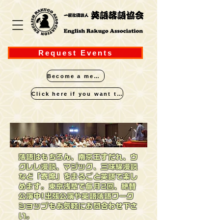
Request Events
Become a member
Click here if you want to perform
​落語はもちろん、南京玉すだれ、ウ
クレレ漫談、マジック、三味線漫談
など「寄席」をまるごと英語で楽し
めます。東京浅草で毎月2回、絶賛
公演中!
出張公演や英語落語ワーク
ショップもお気軽にお問合わせ下さ
い。