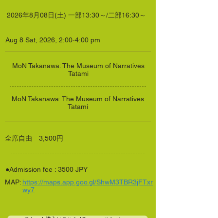
2026年8月08日(土) 一部13:30～/二部16:30～
Aug 8 Sat, 2026, 2:00-4:00 pm
MoN Takanawa: The Museum of Narratives
Tatami
MoN Takanawa: The Museum of Narratives
Tatami
全席自由 3,500円
●Admission fee : 3500 JPY
MAP:
https://maps.app.goo.gl/ShwM3TBR3jFTxr
wy7