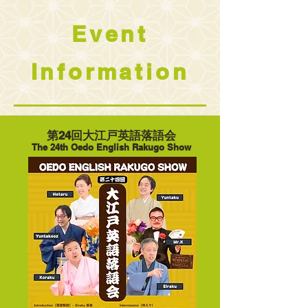
Event
Information
第24回大江戸英語落語会
The 24th Oedo English Rakugo Show