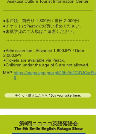
Asakusa Culture Tourist Information Center
●木戸銭：前売り 1,800円 / 当日 2,000円
●チケットはPeatixでお買い求めください。
●未就学児のご入場はご遠慮ください。
●Admission fee : Advance 1,800JPY / Door
2,000JPY
●Tickets are available via Peatix.
●Children under the age of 6 are not allowed.
MAP:
https://maps.app.goo.gl/25hrYe2CtRJCxrSb
6
チケット購入はこちら / Buy your ticket here.
第6回ニコニコ英語落語会
The 6th Smile English Rakugo Show