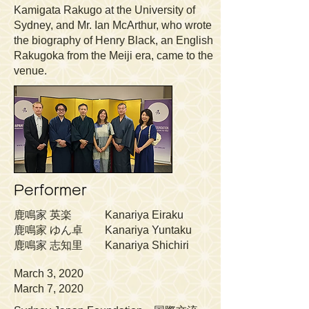
Kamigata Rakugo at the University of
Sydney, and Mr. Ian McArthur, who wrote
the biography of Henry Black, an English
Rakugoka from the Meiji era, came to the
venue.
Performer
鹿鳴家 英楽 Kanariya Eiraku
鹿鳴家 ゆん卓 Kanariya Yuntaku
鹿鳴家 志知里 Kanariya Shichiri
March 3, 2020
March 7, 2020