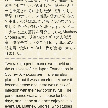
Foundation)の主催で、2日間、落語の公
演をさせていただきました。落語セミナ
ーも予定されていましたが、密になり、
新型コロナウイルス感染の恐れがあるの
で中止。公演は2日間ともフルハウスで、
楽しんでいただけたと思います。シドニ
ー大学で上方落語を研究しているMatthew
Shores先生、明治期のイギリス人落語
家、快楽亭ブラックことHenry Blackの伝
記を書いたIan McArthur氏が会場に来てく
れました。
Two rakugo performance were held under
the auspices of the Japan Foundation in
Sydney. A Rakugo seminar was also
planned, but it was canceled because it
became dense and there was a risk of
infection with the new coronavirus. The
performance was a full house for both
days, and I hope audience enjoyed this
event. Dr. Matthew Shores, who studies