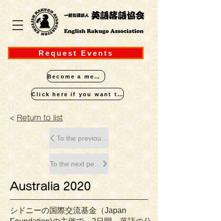
Request Events
Become a member
Click here if you want to perform
<
Return to list
To the previous performance
To the next performance
Australia 2020
シドニーの国際交流基金（Japan