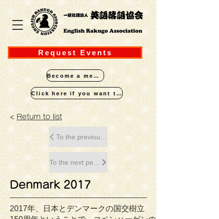
Request Events
Become a member
Click here if you want to perform
<
Return to list
To the previous performance
To the next performance
Denmark 2017
2017年、日本とデンマークの国交樹立