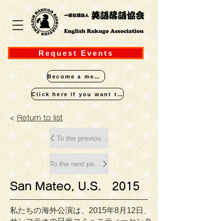
Request Events
Become a member
Click here if you want to perform
<
Return to list
To the previous performance
To the next performance
San Mateo, U.S. 2015
私たちの海外公演は、2015年8月12日、