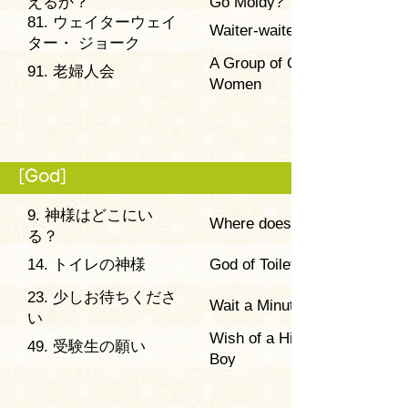
えるか？
Go Moldy?
81. ウェイターウェイ
Waiter-waiter Jokes
ター・ ジョーク
A Group of Old
91. 老婦人会
Women
[God]
9. 神様はどこにい
Where does God live?
る？
14. トイレの神様
God of Toilet
23. 少しお待ちくださ
Wait a Minute
い
Wish of a High School
49. 受験生の願い
Boy