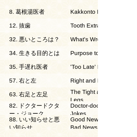
8. 葛根湯医者
Kakkonto Doctor
12. 抜歯
Tooth Extraction
32. 悪いところは？
What's Wrong
34. 生きる目的とは
Purpose to Live
35. 手遅れ医者
'Too Late' Doctor
57. 右と左
Right and Left
The Tight and Left
63. 右足と左足
Legs
82. ドクタードクタ
Doctor-doctor
ー・ジョーク
Jokes
88. いい知らせと悪
Good News and
い知らせ
Bad News