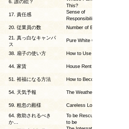
6. 誰の絵？
This?
Sense of
17. 責任感
Responsibility
20. 従業員の数
Number of Employees
21. 真っ白なキャンパ
Pure White Canvas
ス
38. 扇子の使い方
How to Use a Fan
44. 家賃
House Rent
51. 裕福になる方法
How to Become Rich
54. 天気予報
The Weather Forcast
59. 粗忽の殿様
Careless Load
64. 救助されるべき
To be Rescued or not
か…
to be
The International