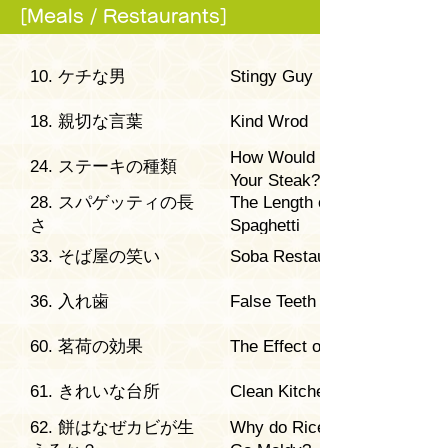
[Meals / Restaurants]
10. ケチな男
Stingy Guy
18. 親切な言葉
Kind Wrod
How Would You Like
24. ステーキの種類
Your Steak?
28. スパゲッティの長
The Length of
さ
Spaghetti
33. そば屋の笑い
Soba Restaurant
36. 入れ歯
False Teeth
60. 茗荷の効果
The Effect of Ginger
61. きれいな台所
Clean Kitchen
62. 餅はなぜカビが生
Why do Rice Cakes