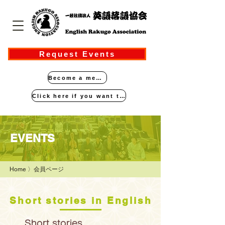
Request Events
Become a member
Click here if you want to perform
​EVENTS
Home
〉会員ページ
​ Short stories in English
Short stories