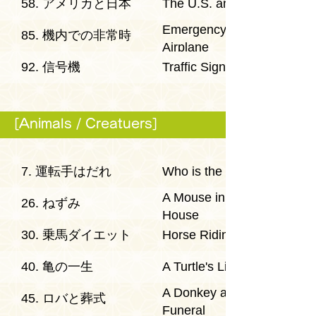
58. アメリカと日本
The U.S. and Japan
Emergency in the
85. 機内での非常時
Airplane
92. 信号機
Traffic Signal
[Animals / Creatuers]
7. 運転手はだれ
Who is the Driver?
A Mouse in the
26. ねずみ
House
30. 乗馬ダイエット
Horse Riding Diet
40. 亀の一生
A Turtle's Life
A Donkey and a
45. ロバと葬式
Funeral