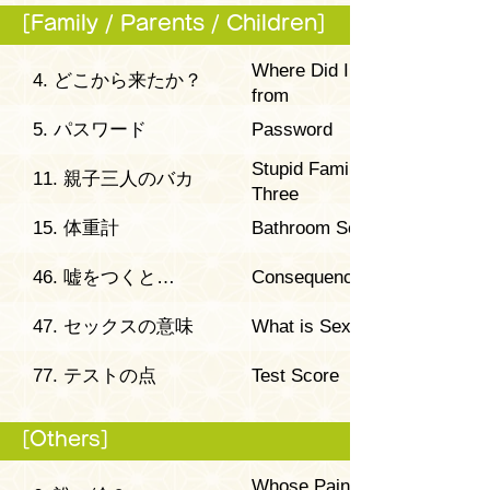
[Family / Parents / Children]
Where Did I come
4. どこから来たか？
from
5. パスワード
Password
Stupid Family of
11. 親子三人のバカ
Three
15. 体重計
Bathroom Scale
46. 嘘をつくと…
Consequence of Lying
47. セックスの意味
What is Sex?
77. テストの点
Test Score
[Others]
Whose Painting Is