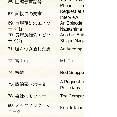
65. 国際音声記号
Phonetic Code
Request at a Job
67. 面接での要求
Interview
69. 長嶋茂雄のエピソ
An Episode of Shigeo
ード(1)
Nagashima (1)
70. 長嶋茂雄のエピソ
Another Episode of
ード(2)
Shigeo Nagashima (2)
71. 嘘をつき通した男
An Accomplished Liar
72. 富士山
Mt. Fuji
74. 桜鯛
Red Snapper
A Request to the
75. 政治家への注文
Politicians
78. 会社のモットー
The Company Motto
80. ノックノック・ジ
Knock-knock Jokes
ョーク