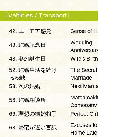
[Vehicles / Transport]
42. ユーモア感覚
Sense of Humor
Wedding
43. 結婚記念日
Anniversary
48. 妻の誕生日
Wife's Birthday
52. 結婚生活を続け
The Secret of a Long
る秘訣
Marriage
53. 次の結婚
Next Marriage
Matchmaking
56. 結婚相談所
Comopany
66. 理想の結婚相手
Perfect Girl
Excuses for Coming
68. 帰宅が遅い言訳
Home Late