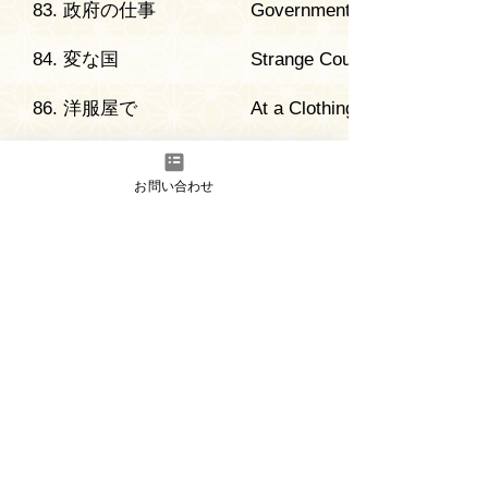
83. 政府の仕事
Government Job
84. 変な国
Strange Country
86. 洋服屋で
At a Clothing Store
87. 公明正大
Fare and Square
お問い合わせ
89. 長嶋茂雄のエピソ
An Episode of Shigeo
ード(3)
Nagashima (3)
​ Limited video