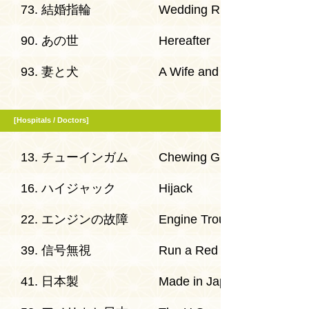
73. 結婚指輪
Wedding Ring
90. あの世
Hereafter
93. 妻と犬
A Wife and a Dog
[Hospitals / Doctors]
13. チューインガム
Chewing Gum
16. ハイジャック
Hijack
22. エンジンの故障
Engine Trouble
39. 信号無視
Run a Red Light
41. 日本製
Made in Japan